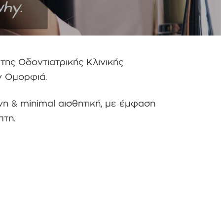
της Οδοντιατρικής Κλινικής
ν Ομορφιά.
η & minimal αισθητική, με έμφαση
πτη.