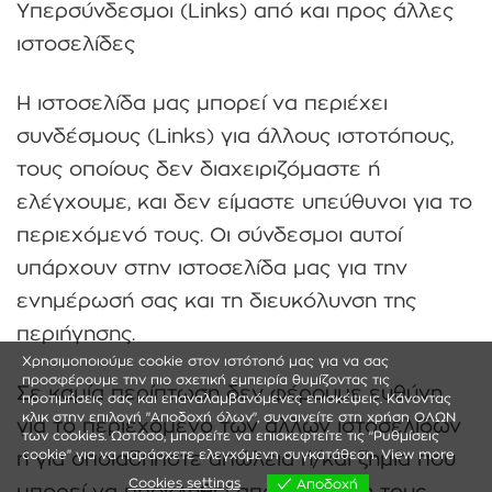
Υπερσύνδεσμοι (Links) από και προς άλλες
ιστοσελίδες
Η ιστοσελίδα μας μπορεί να περιέχει
συνδέσμους (Links) για άλλους ιστοτόπους,
τους οποίους δεν διαχειριζόμαστε ή
ελέγχουμε, και δεν είμαστε υπεύθυνοι για το
περιεχόμενό τους. Οι σύνδεσμοι αυτοί
υπάρχουν στην ιστοσελίδα μας για την
ενημέρωσή σας και τη διευκόλυνση της
περιήγησης.
Χρησιμοποιούμε cookie στον ιστότοπό μας για να σας
προσφέρουμε την πιο σχετική εμπειρία θυμίζοντας τις
Σε καμία περίπτωση δεν φέρουμε ευθύνη
προτιμήσεις σας και επαναλαμβανόμενες επισκέψεις. Κάνοντας
κλικ στην επιλογή "Αποδοχή όλων", συναινείτε στη χρήση ΟΛΩΝ
για το περιεχόμενο των άλλων ιστοσελίδων
των cookies. Ωστόσο, μπορείτε να επισκεφτείτε τις "Ρυθμίσεις
cookie" για να παράσχετε ελεγχόμενη συγκατάθεση.
View more
ή για οποιαδήποτε απώλεια ή/και ζημία που
Cookies settings
Αποδοχή