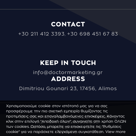
CONTACT
+30 211 412 3393
+30 698 451 67 83
,
KEEP IN TOUCH
info@doctormarketing.gr
ADDRESS
Dimitriou Gounari 23, 17456, Alimos
Χρησιμοποιούμε cookie στον ιστότοπό μας για να σας
προσφέρουμε την πιο σχετική εμπειρία θυμίζοντας τις
προτιμήσεις σας και επαναλαμβανόμενες επισκέψεις. Κάνοντας
All Rights Reserved © Doctor Marketing
κλικ στην επιλογή "Αποδοχή όλων", συναινείτε στη χρήση ΟΛΩΝ
Αρ. ΓΕΜΗ: 173988003000
των cookies. Ωστόσο, μπορείτε να επισκεφτείτε τις "Ρυθμίσεις
Πολιτική Απορρήτου - Cookies
cookie" για να παράσχετε ελεγχόμενη συγκατάθεση.
Sitemap
View more