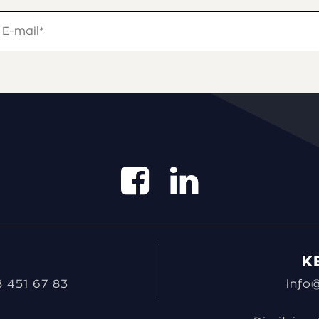
K
 451 67 83
info