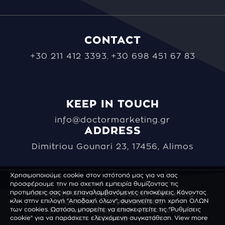
CONTACT
+30 211 412 3393
+30 698 451 67 83
,
KEEP IN TOUCH
info@doctormarketing.gr
ADDRESS
Dimitriou Gounari 23, 17456, Alimos
Χρησιμοποιούμε cookie στον ιστότοπό μας για να σας
προσφέρουμε την πιο σχετική εμπειρία θυμίζοντας τις
προτιμήσεις σας και επαναλαμβανόμενες επισκέψεις. Κάνοντας
All Rights Reserved © Doctor Marketing
κλικ στην επιλογή "Αποδοχή όλων", συναινείτε στη χρήση ΟΛΩΝ
Αρ. ΓΕΜΗ: 173988003000
των cookies. Ωστόσο, μπορείτε να επισκεφτείτε τις "Ρυθμίσεις
Πολιτική Απορρήτου - Cookies
cookie" για να παράσχετε ελεγχόμενη συγκατάθεση.
Sitemap
View more