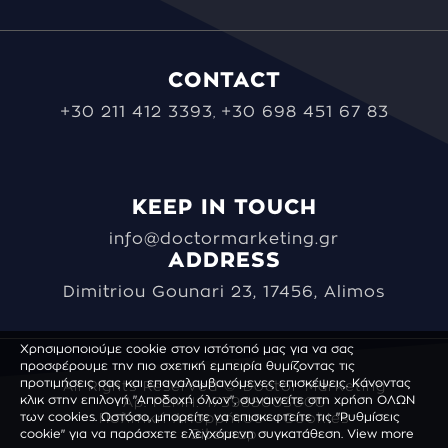
CONTACT
+30 211 412 3393
+30 698 451 67 83
,
KEEP IN TOUCH
info@doctormarketing.gr
ADDRESS
Dimitriou Gounari 23, 17456, Alimos
Χρησιμοποιούμε cookie στον ιστότοπό μας για να σας
προσφέρουμε την πιο σχετική εμπειρία θυμίζοντας τις
προτιμήσεις σας και επαναλαμβανόμενες επισκέψεις. Κάνοντας
All Rights Reserved © Doctor Marketing
κλικ στην επιλογή "Αποδοχή όλων", συναινείτε στη χρήση ΟΛΩΝ
Αρ. ΓΕΜΗ: 173988003000
των cookies. Ωστόσο, μπορείτε να επισκεφτείτε τις "Ρυθμίσεις
Πολιτική Απορρήτου - Cookies
cookie" για να παράσχετε ελεγχόμενη συγκατάθεση.
Sitemap
View more