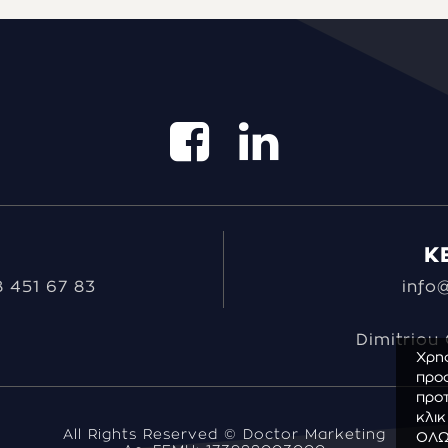
K
 451 67 83
info
Dimitriou 
Χρησ
προσ
προτ
κλικ
All Rights Reserved © Doctor Marketing
ΟΛΩΝ